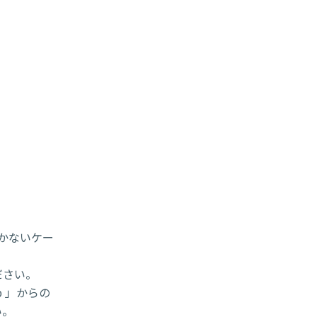
届かないケー
ださい。
p 」からの
い。