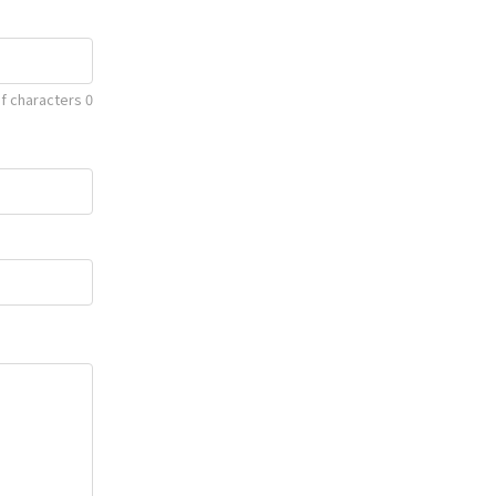
f characters
0