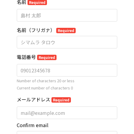
名前
Required
名前（フリガナ）
Required
電話番号
Required
Number of characters 20 or less
Current number of characters
0
メールアドレス
Required
Confirm email