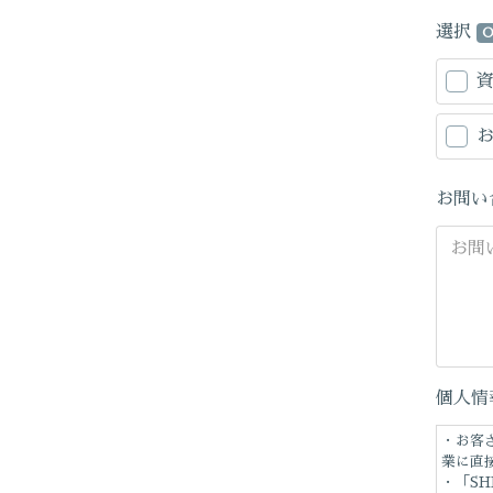
選択
O
お問い
個人情
・お客
業に直
・「S