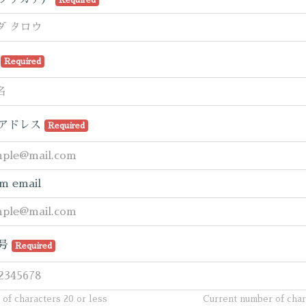
Required
名
Required
アドレス
Required
m email
号
Required
of characters 20 or less
Current number of cha