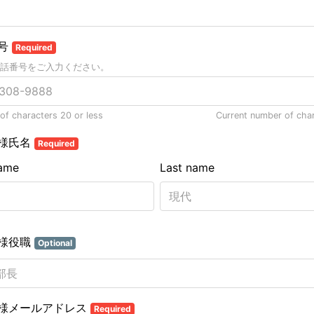
号
Required
話番号をご入力ください。
f characters 20 or less
Current number of cha
様氏名
Required
name
Last name
様役職
Optional
様メールアドレス
Required