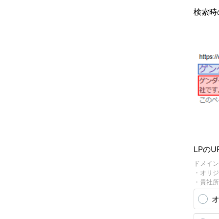
検索時
LPのU
ドメイン
・オリジ
・貴社所