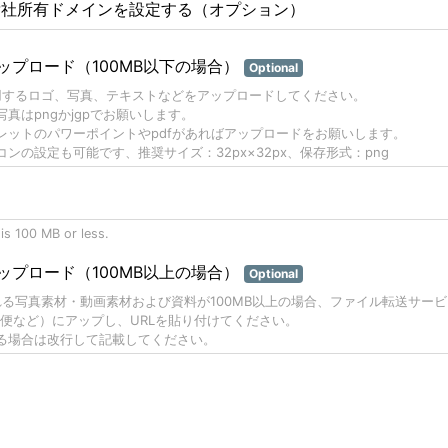
貴社所有ドメインを設定する（オプション）
ップロード（100MB以下の場合）
Optional
用するロゴ、写真、テキストなどをアップロードしてください。
写真はpngかjgpでお願いします。
レットのパワーポイントやpdfがあればアップロードをお願いします。
コンの設定も可能です、推奨サイズ：32px×32px、保存形式：png
 is 100 MB or less.
ップロード（100MB以上の場合）
Optional
れる写真素材・動画素材および資料が100MB以上の場合、ファイル転送サー
便など）にアップし、URLを貼り付けてください。
る場合は改行して記載してください。