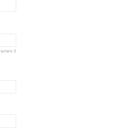
racters
0