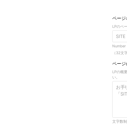
ページ
LPのペ
Number o
（32文
ページ
LPの概
い。
文字数制