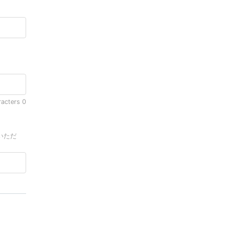
racters
0
いただ