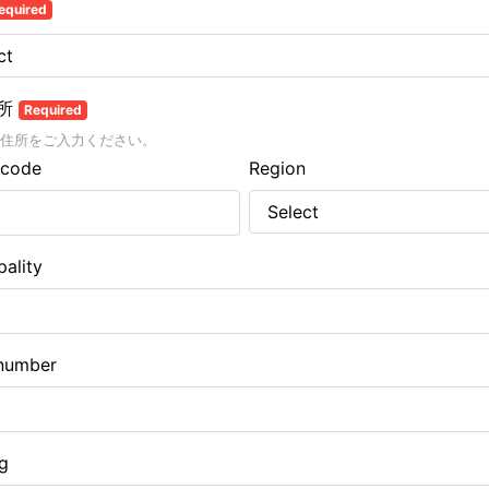
equired
所
Required
住所をご入力ください。
 code
Region
pality
number
ng