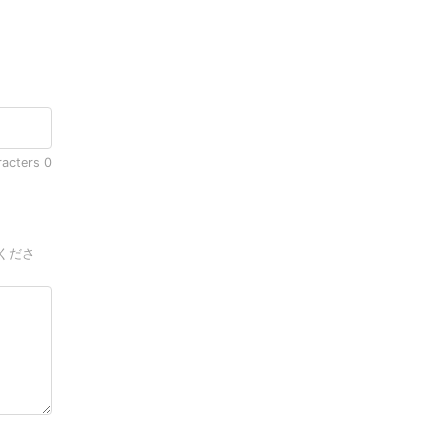
racters
0
くださ