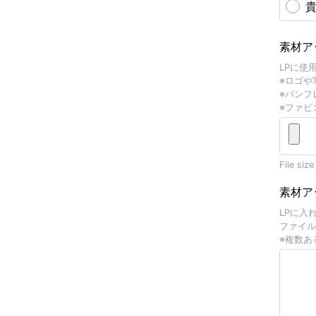
素材ア
LPに使
※ロゴや
※パンフ
※ファビ
File size
素材ア
LPに入
ファイル
※複数あ