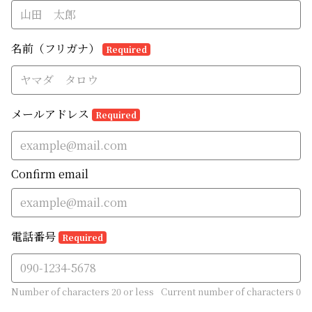
名前（フリガナ）
Required
メールアドレス
Required
Confirm email
電話番号
Required
Number of characters 20 or less
Current number of characters
0