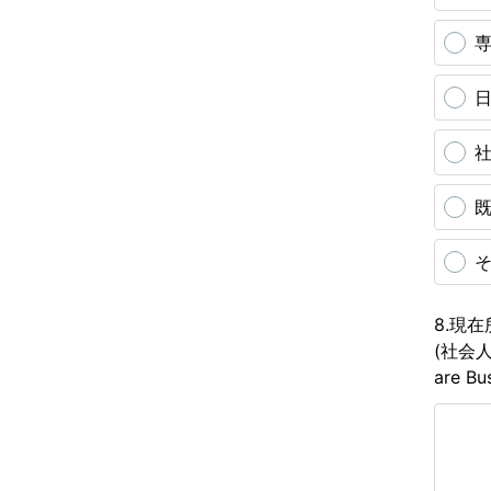
専
日
社
既
そ
8.現在所
(社会人
are Bu