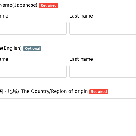
Name(Japanese)
Required
name
Last name
(English)
Optional
name
Last name
・地域/ The Country/Region of origin
Required