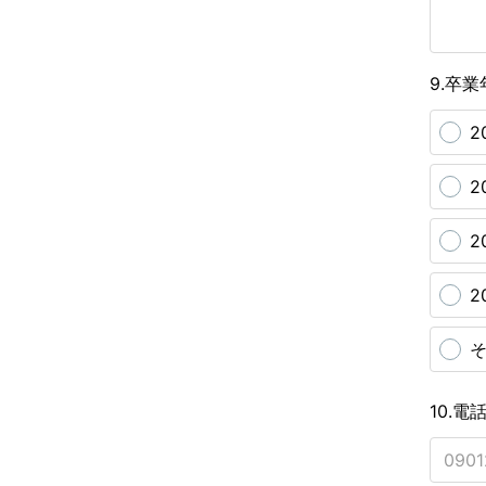
9.卒業年
2
2
2
2
そ
10.電話