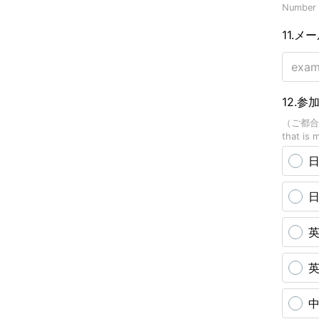
Number o
11.メ
12.参
（ご都合の良
that is 
日
日
英
英
中