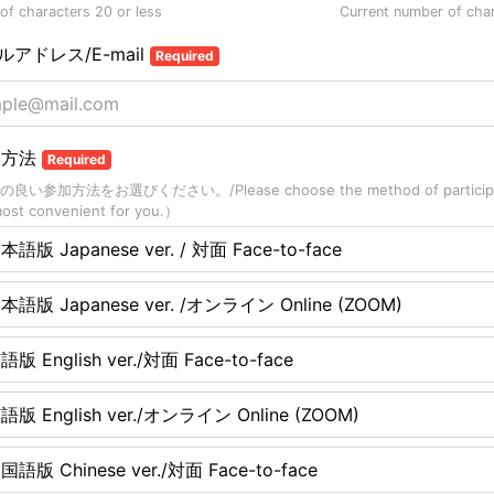
f characters 20 or less
Current number of cha
ールアドレス/E-mail
Required
加方法
Required
い参加方法をお選びください。/Please choose the method of participa
most convenient for you.）
本語版 Japanese ver. / 対面 Face-to-face
本語版 Japanese ver. /オンライン Online (ZOOM)
語版 English ver./対面 Face-to-face
語版 English ver./オンライン Online (ZOOM)
国語版 Chinese ver./対面 Face-to-face