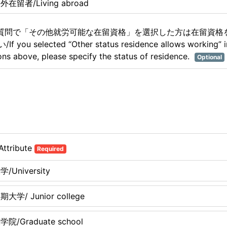
外在留者/Living abroad
記質問で「その他就労可能な在留資格」を選択した方は在留資格
f you selected “Other status residence allows working” i
ons above, please specify the status of residence.
Optional
ttribute
Required
学/University
期大学/ Junior college
学院/Graduate school