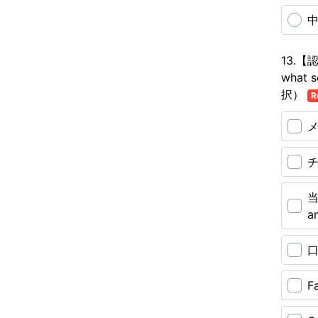
中
13.【
what s
択）
R
メ
チ
当
a
口
F