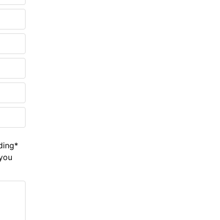
ding*
you