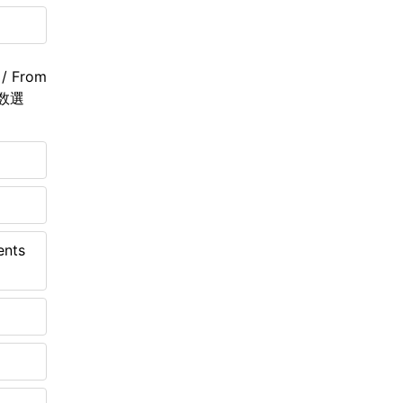
 From
（複数選
nts