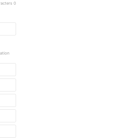
racters
0
tion