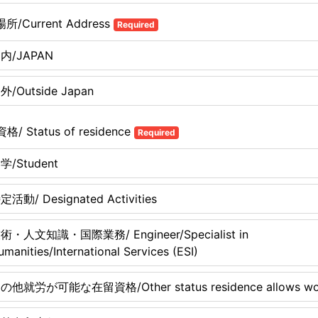
所/Current Address
Required
内/JAPAN
外/Outside Japan
格/ Status of residence
Required
学/Student
定活動/ Designated Activities
術・人文知識・国際業務/ Engineer/Specialist in
umanities/International Services (ESI)
の他就労が可能な在留資格/Other status residence allows wo