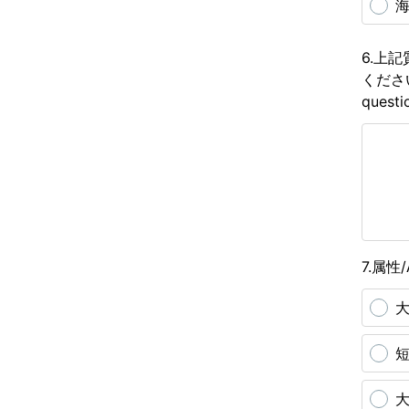
海
6.上
ください/I
questi
7.属性/A
大
短
大