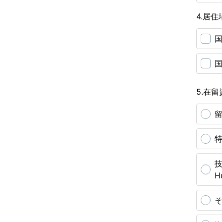
4.居住場
国
国
5.在留資
留
特
技
H
そ