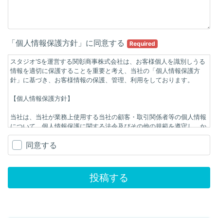
「個人情報保護方針」に同意する
Required
スタジオ'Sを運営する関彰商事株式会社は、お客様個人を識別しうる
情報を適切に保護することを重要と考え、当社の「個人情報保護方
針」に基づき、お客様情報の保護、管理、利用をしております。
【個人情報保護方針】
当社は、当社が業務上使用する当社の顧客・取引関係者等の個人情報
について、個人情報保護に関する法令及びその他の規範を遵守し、か
つ国際的な動向にも配慮して自主的なルール及び体制を確立し、以下
同意する
のとおり個人情報保護方針を定め、これを実行し維持することを宣言
いたします。
記
投稿する
1. 当社は、この宣言を実行するために、「関彰商事株式会社個人情報
保護規程」を定め、当社従業者（一般役職員、パートタイマー、派遣
労働者等を含 む）、その他関係者に周知徹底させて実行し、改善・