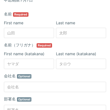
申込期限:7月7日
名前
Required
First name
Last name
名前（フリガナ）
Required
First name (katakana)
Last name (katakana)
会社名
Optional
部署名
Optional