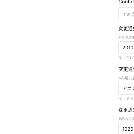
Confir
変更通
※表示さ
例：3011
変更通
※内容に
例：ＧＶ
変更通
※内容に