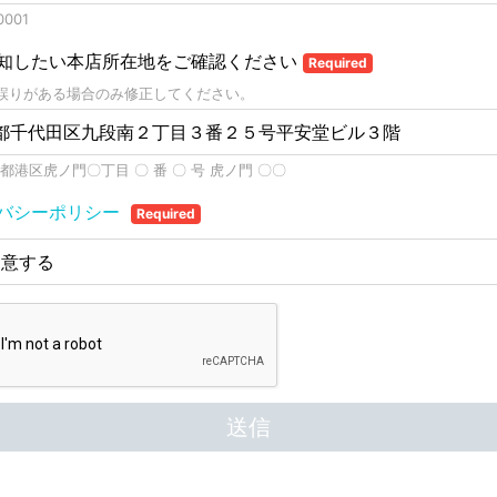
001
知したい本店所在地をご確認ください
Required
誤りがある場合のみ修正してください。
都港区虎ノ門〇丁目 〇 番 〇 号 虎ノ門 〇〇
バシーポリシー
Required
同意する
送信