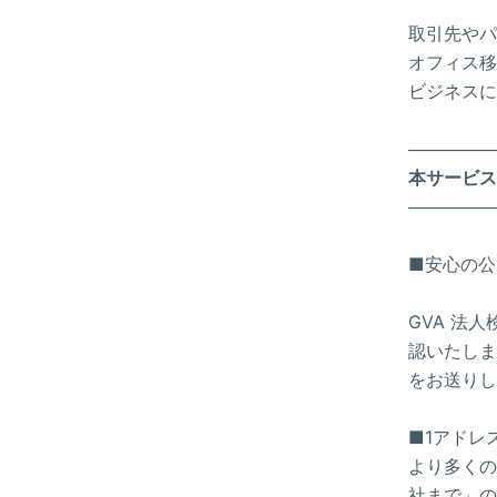
取引先やパ
オフィス移
ビジネスに
───────
本サービス
───────
■安心の公
GVA 法
認いたしま
をお送りし
■1アドレ
より多くの
社まで」の