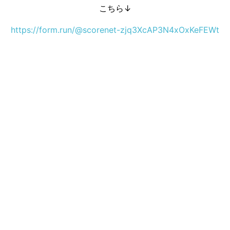
こちら↓
https://form.run/@scorenet-zjq3XcAP3N4xOxKeFEWt