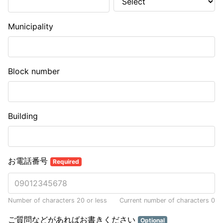
Municipality
Block number
Building
お電話番号
Required
Number of characters 20 or less
Current number of characters
0
ご質問などがあればお書きください
Optional