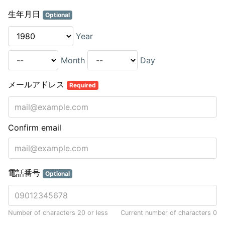
生年月日
Optional
Year
Month
Day
メールアドレス
Required
Confirm email
電話番号
Optional
Number of characters 20 or less
Current number of characters
0