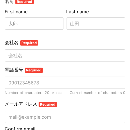
名前
Required
First name
Last name
会社名
Required
電話番号
Required
Number of characters 20 or less
Current number of characters
0
メールアドレス
Required
Confirm email