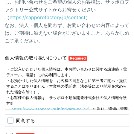
し、お問い合わせをご希望の個人のお客様は、サッポロフ
ァクトリー公式サイトからお寄せください
（
https://sapporofactory.jp/contact
）
なお、法人・個人を問わず、お問い合わせの内容によって
は、ご期待に沿えない場合がございますこと、あらかじめ
ご了承ください。
個人情報の取り扱いについて
Required
・ご記入いただいた個人情報は、本お問い合わせに関する諸連絡（電
子メール、電話）にのみ利用します。
・お預かりした個人情報を、お客様の同意なしに第三者に開示・提供
することはありません（本業務の委託先、法令等により開示を求めら
れた場合を除く）。
・お客様の個人情報は、サッポロ不動産開発株式会社の個人情報保護
方針
（
https://www.sapporo-re.jp/privacy-policy/
）に則り、適切に管理
します。
同意する
・本お問い合わせの対応完了後、速やかにデータの削除を行います。