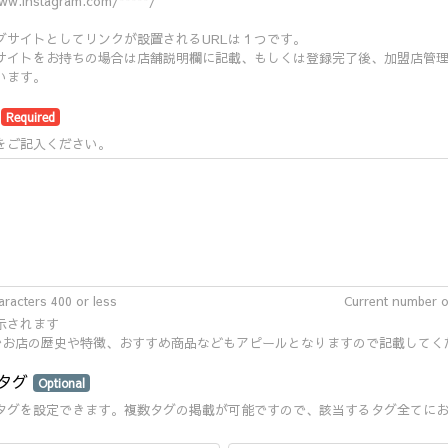
ww.instagram.com/*****/
ブサイトとしてリンクが設置されるURLは１つです。
サイトをお持ちの場合は店舗説明欄に記載、もしくは登録完了後、加盟店管
います。
明
Required
をご記入ください。
racters 400 or less
Current number o
示されます
内でお店の歴史や特徴、おすすめ商品などもアピールとなりますので記載してく
タグ
Optional
タグを設定できます。複数タグの掲載が可能ですので、該当するタグ全てに