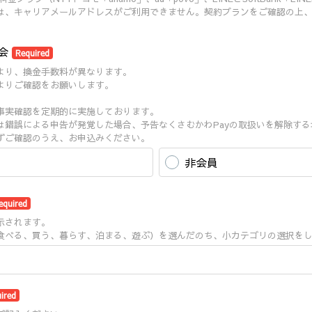
は、キャリアメールアドレスがご利用できません。契約プランをご確認の上
。
工会
Required
より、換金手数料が異なります。
よりご確認をお願いします。
事実確認を定期的に実施しております。
は錯誤による申告が発覚した場合、予告なくさむかわPayの取扱いを解除する
ずご確認のうえ、お申込みください。
非会員
equired
示されます。
食べる、買う、暮らす、泊まる、遊ぶ）を選んだのち、小カテゴリの選択を
ired