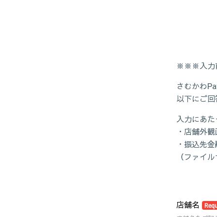
※※※入力
さむかわP
以下にご回
入力にあた
・店舗外観
・振込先金
（ファイルサ
店舗名
Requ