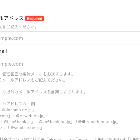
ルアドレス
Required
スをご記入ください。
ail
に管理画面の招待メールをお送りします。
るメールアドレスをご記入ください。
ール以外のメールアドレスを推奨しております。
ールアドレスの一例
@docomo.ne.jp」
com」「@ezweb.ne.jp」
@i.softbank.jp」「@softbank.ne.jp」「@●.vodafone.ne.jp」
@ymobile.ne.jp」
金プラン（NTTドコモ「ahamo」、au「povo」、LINEとSoftBank「LI