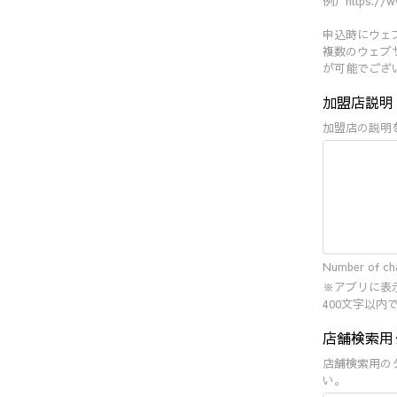
例）https://w
申込時にウェ
複数のウェブ
が可能でござ
加盟店説
加盟店の説明
Number of cha
※アプリに表
400文字以
店舗検索用
店舗検索用の
い。