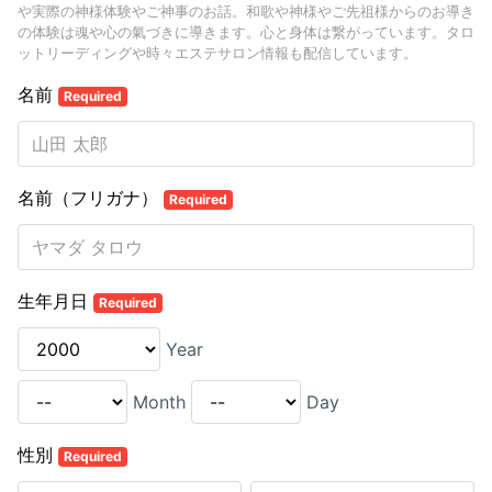
や実際の神様体験やご神事のお話。和歌や神様やご先祖様からのお導き
の体験は魂や心の氣づきに導きます。心と身体は繋がっています。タロ
ットリーディングや時々エステサロン情報も配信しています。
名前
Required
名前（フリガナ）
Required
生年月日
Required
Year
Month
Day
性別
Required