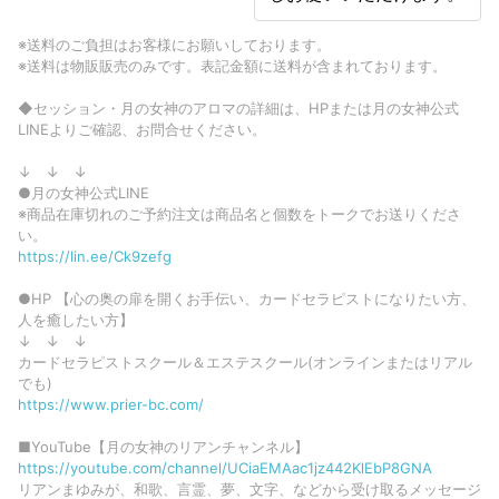
※送料のご負担はお客様にお願いしております。
※送料は物販販売のみです。表記金額に送料が含まれております。
◆セッション・月の女神のアロマの詳細は、HPまたは月の女神公式
LINEよりご確認、お問合せください。
↓ ↓ ↓
●月の女神公式LINE
※商品在庫切れのご予約注文は商品名と個数をトークでお送りくださ
い。
https://lin.ee/Ck9zefg
●HP 【心の奥の扉を開くお手伝い、カードセラピストになりたい方、
人を癒したい方】
↓ ↓ ↓
カードセラピストスクール＆エステスクール(オンラインまたはリアル
でも)
https://www.prier-bc.com/
■YouTube【月の女神のリアンチャンネル】
https://youtube.com/channel/UCiaEMAac1jz442KlEbP8GNA
リアンまゆみが、和歌、言霊、夢、文字、などから受け取るメッセージ