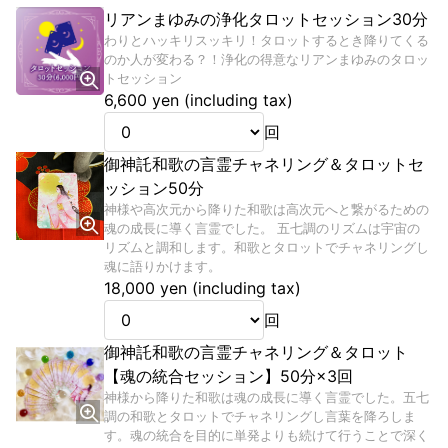
リアンまゆみの浄化タロットセッション30分
わりとハッキリスッキリ！タロットするとき降りてくる
のか人が変わる？！浄化の得意なリアンまゆみのタロッ
トセッション
6,600 yen (including tax)
回
御神託和歌の言霊チャネリング＆タロットセ
ッション50分
神様や高次元から降りた和歌は高次元へと繋がるための
魂の成長に導く言霊でした。 五七調のリズムは宇宙の
リズムと調和します。和歌とタロットでチャネリングし
魂に語りかけます。
18,000 yen (including tax)
回
御神託和歌の言霊チャネリング＆タロット
【魂の統合セッション】50分×3回
神様から降りた和歌は魂の成長に導く言霊でした。五七
調の和歌とタロットでチャネリングし言葉を降ろしま
す。魂の統合を目的に単発よりも続けて行うことで深く