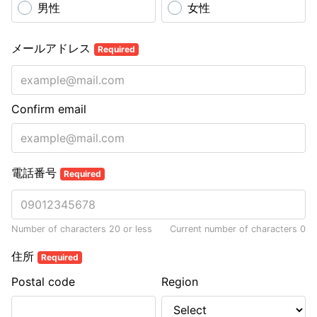
男性
女性
メールアドレス
Required
Confirm email
電話番号
Required
Number of characters 20 or less
Current number of characters
0
住所
Required
Postal code
Region