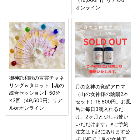
（18,000円）リアルor
オンライン
御神託和歌の言霊チャネ
リング＆タロット【魂の
月の女神の覚醒アロマ
統合セッション】50分
（山の女神様の陰陽2本
×3回（49,500円）リア
セット）16,800円。お風
ルorオンライン
呂に毎日3滴入れるだ
け。2ヶ月と少しお使い
いただけます。※ご予約
注文は下記にあります公
式LINEで「月の女神ア