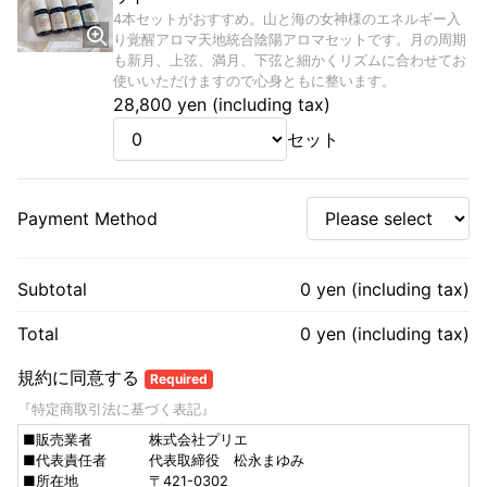
4本セットがおすすめ。山と海の女神様のエネルギー入
り覚醒アロマ天地統合陰陽アロマセットです。月の周期
も新月、上弦、満月、下弦と細かくリズムに合わせてお
使いいただけますので心身ともに整います。
28,800 yen (including tax)
セット
Payment Method
Subtotal
0 yen (including tax)
Total
0 yen (including tax)
規約に同意する
Required
『特定商取引法に基づく表記』
■販売業者 株式会社プリエ
■代表責任者 代表取締役 松永まゆみ
■所在地 〒421-0302