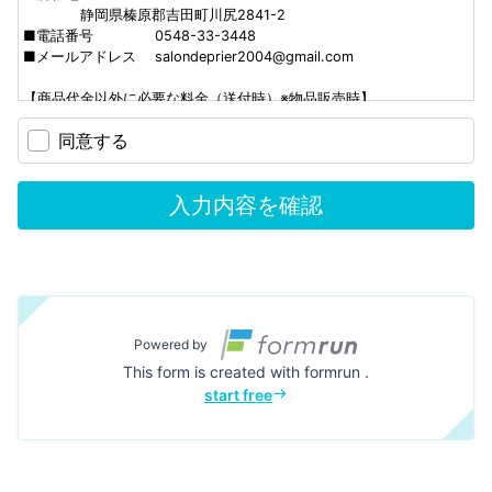
静岡県榛原郡吉田町川尻2841-2
■電話番号 0548-33-3448
■メールアドレス salondeprier2004@gmail.com
【商品代金以外に必要な料金（送付時）※物品販売時】
■送料（全国一律物販商品のみ800円お値段に含まれております）
同意する
■銀行振込手数料
入力内容を確認
【引き渡し時期】
■物品販売の場合
ご注文7日以内にお届けいたします。（在庫切れ等の遅延する場合は
メールでお知らせします）
■サービス/デジタルコンテンツの場合
お支払い手続き完了後、3日以内にご予約、注文内容確認のメールを
Powered by
お送りいたします
This form is created with formrun .
【返品について】
start free
■物品販売の場合
初期不良の場合、商品到着日より7日以内であれば返品・交換を承り
ます。また、返品・交換の際の送料はお客様でご負担ください。※量
に関しましては同じ敵数入れていますが、精油の分子の大きさの違い