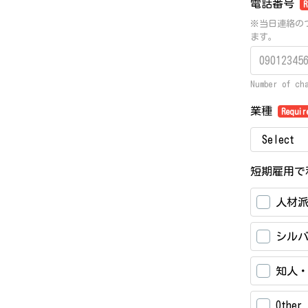
電話番号
R
※当日連絡の
ます。
Number of ch
業種
Requir
短期雇用で
人材
シル
知人
Other