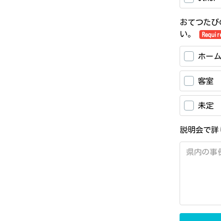
おてつたび
い。
Requir
ホー
客室
未定
説明会で詳