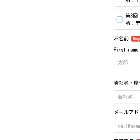
所：〒
第3回
所：〒
お名前
Req
First name
貴社名・
メールア