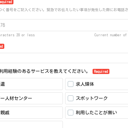
equired
つく番号をご記入ください。緊急でお伝えしたい事項が発生した際にお電話
aracters 20 or less
Current number o
ed
利用経験のあるサービスを教えてください。
Required
派遣
求人媒体
バー人材センター
スポットワーク
・親戚
利用したことが無い