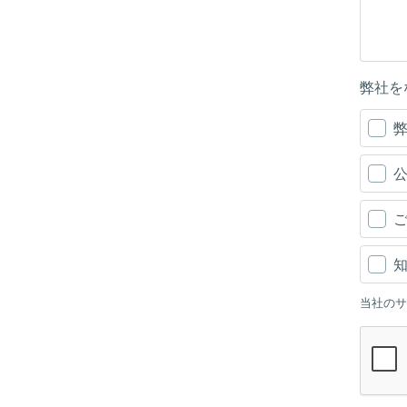
弊社を
公
当社のサ