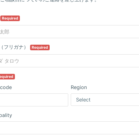
前
Required
（フリガナ）
Required
equired
 code
Region
pality