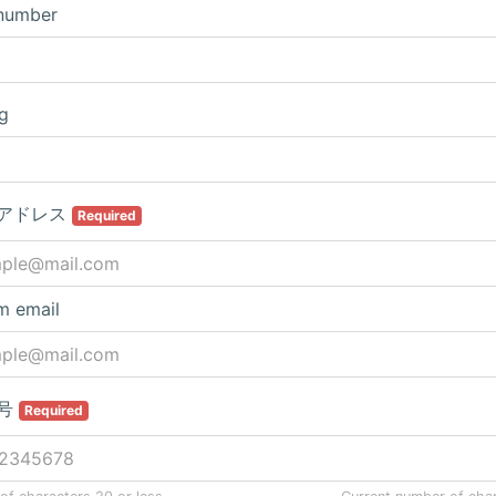
number
ng
アドレス
Required
m email
号
Required