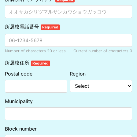
所属校電話番号
Required
Number of characters 20 or less
Current number of characters
0
所属校住所
Required
Postal code
Region
Municipality
Block number