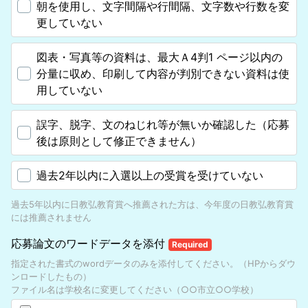
朝を使用し、文字間隔や行間隔、文字数や行数を変
更していない
図表・写真等の資料は、最大Ａ4判1 ページ以内の
分量に収め、印刷して内容が判別できない資料は使
用していない
誤字、脱字、文のねじれ等が無いか確認した（応募
後は原則として修正できません）
過去2年以内に入選以上の受賞を受けていない
過去5年以内に日教弘教育賞へ推薦された方は、今年度の日教弘教育賞
には推薦されません
応募論文のワードデータを添付
Required
指定された書式のwordデータのみを添付してください。（HPからダウ
ンロードしたもの）
ファイル名は学校名に変更してください（○○市立○○学校）