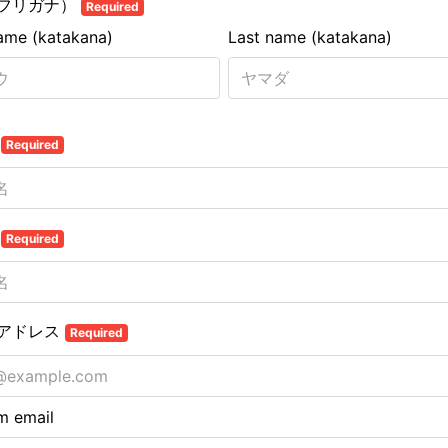
フリガナ）
Required
name (katakana)
Last name (katakana)
名
Required
名
Required
アドレス
Required
m email