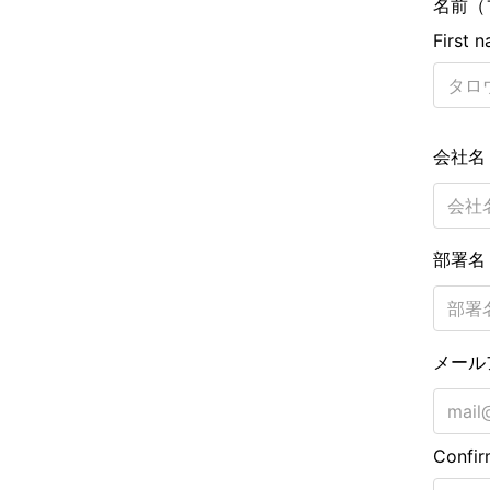
名前（
First 
会社
部署
メール
Confir