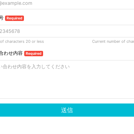
号
Required
f characters 20 or less
Current number of cha
合わせ内容
Required
送信