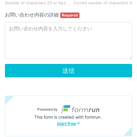
Number of characters 20 or less
Current number of characters
0
お問い合わせ内容の詳細
Required
送信
Powered by
This form is created with formrun .
start free