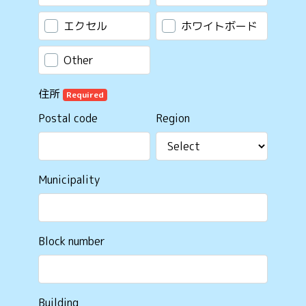
エクセル
ホワイトボード
Other
住所
Required
Postal code
Region
Municipality
Block number
Building