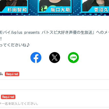
バイルplus presents バトスピ大好き声優の生放送」への
！
ってくださいね♪
ーム
Required
名
Required
ナー名を記入してください。