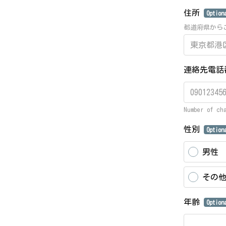
住所
Option
都道府県から
連絡先電
Number of ch
性別
Option
男性
その
年齢
Option