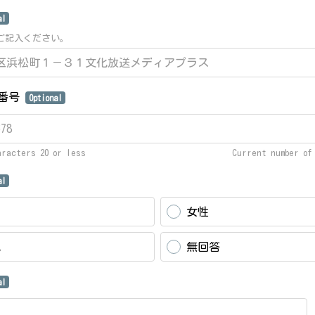
al
ご記入ください。
話番号
Optional
aracters 20 or less
Current number o
al
女性
他
無回答
al