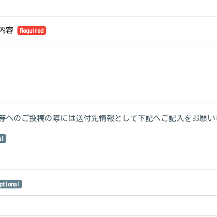
ジ内容
Required
等へのご投稿の際には送付先情報として下記へご記入をお願い
al
ptional