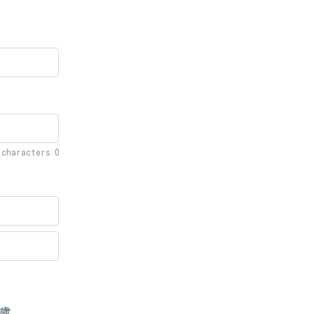
f characters
0
歳