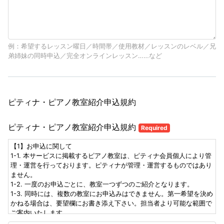
例：希望するレッスン曜日／時間帯／使用教材／レッスンのレベル／兄
弟姉妹の同時申込／完全オンラインレッスン……など
ピティナ・ピアノ教室紹介申込規約
ピティナ・ピアノ教室紹介申込規約
Required
【1】お申込に関して
1-1. 本サービスに掲載するピアノ教室は、ピティナ会員個人により管
理・運営を行っております。ピティナが管理・運営するものではあり
ません。
1-2. 一度のお申込ごとに、教室一つずつのご紹介となります。
1-3. 同時には、複数の教室にお申込みはできません。第一希望を決め
かねる場合は、要望欄にお書き添え下さい。担当者より可能な範囲で
ご案内いたします。
1-4. 各教室、レッスンの空状況の変化により、お申込がお受けできな