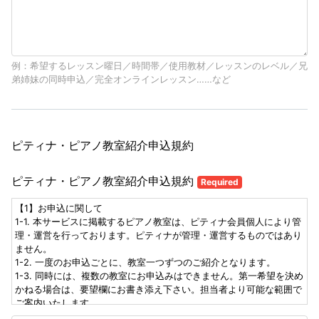
例：希望するレッスン曜日／時間帯／使用教材／レッスンのレベル／兄
弟姉妹の同時申込／完全オンラインレッスン……など
ピティナ・ピアノ教室紹介申込規約
ピティナ・ピアノ教室紹介申込規約
Required
【1】お申込に関して
1-1. 本サービスに掲載するピアノ教室は、ピティナ会員個人により管
理・運営を行っております。ピティナが管理・運営するものではあり
ません。
1-2. 一度のお申込ごとに、教室一つずつのご紹介となります。
1-3. 同時には、複数の教室にお申込みはできません。第一希望を決め
かねる場合は、要望欄にお書き添え下さい。担当者より可能な範囲で
ご案内いたします。
1-4. 各教室、レッスンの空状況の変化により、お申込がお受けできな