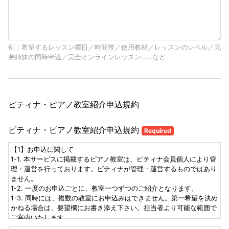
例：希望するレッスン曜日／時間帯／使用教材／レッスンのレベル／兄
弟姉妹の同時申込／完全オンラインレッスン……など
ピティナ・ピアノ教室紹介申込規約
ピティナ・ピアノ教室紹介申込規約
Required
【1】お申込に関して
1-1. 本サービスに掲載するピアノ教室は、ピティナ会員個人により管
理・運営を行っております。ピティナが管理・運営するものではあり
ません。
1-2. 一度のお申込ごとに、教室一つずつのご紹介となります。
1-3. 同時には、複数の教室にお申込みはできません。第一希望を決め
かねる場合は、要望欄にお書き添え下さい。担当者より可能な範囲で
ご案内いたします。
1-4. 各教室、レッスンの空状況の変化により、お申込がお受けできな