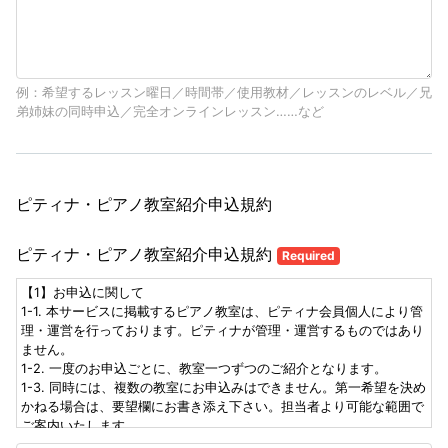
例：希望するレッスン曜日／時間帯／使用教材／レッスンのレベル／兄
弟姉妹の同時申込／完全オンラインレッスン……など
ピティナ・ピアノ教室紹介申込規約
ピティナ・ピアノ教室紹介申込規約
Required
【1】お申込に関して
1-1. 本サービスに掲載するピアノ教室は、ピティナ会員個人により管
理・運営を行っております。ピティナが管理・運営するものではあり
ません。
1-2. 一度のお申込ごとに、教室一つずつのご紹介となります。
1-3. 同時には、複数の教室にお申込みはできません。第一希望を決め
かねる場合は、要望欄にお書き添え下さい。担当者より可能な範囲で
ご案内いたします。
1-4. 各教室、レッスンの空状況の変化により、お申込がお受けできな