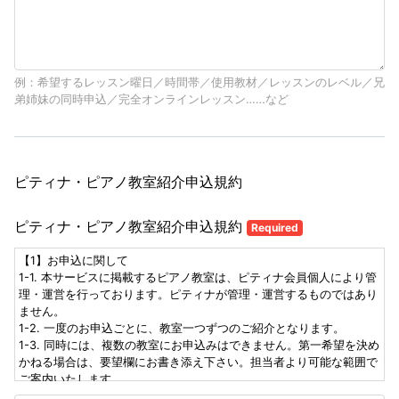
例：希望するレッスン曜日／時間帯／使用教材／レッスンのレベル／兄
弟姉妹の同時申込／完全オンラインレッスン……など
ピティナ・ピアノ教室紹介申込規約
ピティナ・ピアノ教室紹介申込規約
Required
【1】お申込に関して
1-1. 本サービスに掲載するピアノ教室は、ピティナ会員個人により管
理・運営を行っております。ピティナが管理・運営するものではあり
ません。
1-2. 一度のお申込ごとに、教室一つずつのご紹介となります。
1-3. 同時には、複数の教室にお申込みはできません。第一希望を決め
かねる場合は、要望欄にお書き添え下さい。担当者より可能な範囲で
ご案内いたします。
1-4. 各教室、レッスンの空状況の変化により、お申込がお受けできな