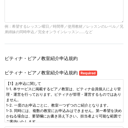
例：希望するレッスン曜日／時間帯／使用教材／レッスンのレベル／兄
弟姉妹の同時申込／完全オンラインレッスン……など
ピティナ・ピアノ教室紹介申込規約
ピティナ・ピアノ教室紹介申込規約
Required
【1】お申込に関して
1-1. 本サービスに掲載するピアノ教室は、ピティナ会員個人により管
理・運営を行っております。ピティナが管理・運営するものではあり
ません。
1-2. 一度のお申込ごとに、教室一つずつのご紹介となります。
1-3. 同時には、複数の教室にお申込みはできません。第一希望を決め
かねる場合は、要望欄にお書き添え下さい。担当者より可能な範囲で
ご案内いたします。
1-4. 各教室、レッスンの空状況の変化により、お申込がお受けできな