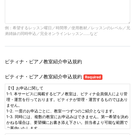
例：希望するレッスン曜日／時間帯／使用教材／レッスンのレベル／兄
弟姉妹の同時申込／完全オンラインレッスン……など
ピティナ・ピアノ教室紹介申込規約
ピティナ・ピアノ教室紹介申込規約
Required
【1】お申込に関して
1-1. 本サービスに掲載するピアノ教室は、ピティナ会員個人により管
理・運営を行っております。ピティナが管理・運営するものではあり
ません。
1-2. 一度のお申込ごとに、教室一つずつのご紹介となります。
1-3. 同時には、複数の教室にお申込みはできません。第一希望を決め
かねる場合は、要望欄にお書き添え下さい。担当者より可能な範囲で
ご案内いたします。
1-4. 各教室、レッスンの空状況の変化により、お申込がお受けできな