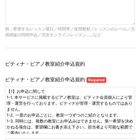
例：希望するレッスン曜日／時間帯／使用教材／レッスンのレベル／兄
弟姉妹の同時申込／完全オンラインレッスン……など
ピティナ・ピアノ教室紹介申込規約
ピティナ・ピアノ教室紹介申込規約
Required
【1】お申込に関して
1-1. 本サービスに掲載するピアノ教室は、ピティナ会員個人により管
理・運営を行っております。ピティナが管理・運営するものではあり
ません。
1-2. 一度のお申込ごとに、教室一つずつのご紹介となります。
1-3. 同時には、複数の教室にお申込みはできません。第一希望を決め
かねる場合は、要望欄にお書き添え下さい。担当者より可能な範囲で
ご案内いたします。
1-4. 各教室、レッスンの空状況の変化により、お申込がお受けできな