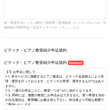
例：希望するレッスン曜日／時間帯／使用教材／レッスンのレベル／兄
弟姉妹の同時申込／完全オンラインレッスン……など
ピティナ・ピアノ教室紹介申込規約
ピティナ・ピアノ教室紹介申込規約
Required
【1】お申込に関して
1-1. 本サービスに掲載するピアノ教室は、ピティナ会員個人により管
理・運営を行っております。ピティナが管理・運営するものではあり
ません。
1-2. 一度のお申込ごとに、教室一つずつのご紹介となります。
1-3. 同時には、複数の教室にお申込みはできません。第一希望を決め
かねる場合は、要望欄にお書き添え下さい。担当者より可能な範囲で
ご案内いたします。
1-4. 各教室、レッスンの空状況の変化により、お申込がお受けできな