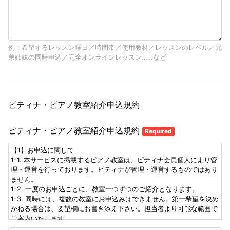
例：希望するレッスン曜日／時間帯／使用教材／レッスンのレベル／兄
弟姉妹の同時申込／完全オンラインレッスン……など
ピティナ・ピアノ教室紹介申込規約
ピティナ・ピアノ教室紹介申込規約
Required
【1】お申込に関して
1-1. 本サービスに掲載するピアノ教室は、ピティナ会員個人により管
理・運営を行っております。ピティナが管理・運営するものではあり
ません。
1-2. 一度のお申込ごとに、教室一つずつのご紹介となります。
1-3. 同時には、複数の教室にお申込みはできません。第一希望を決め
かねる場合は、要望欄にお書き添え下さい。担当者より可能な範囲で
ご案内いたします。
1-4. 各教室、レッスンの空状況の変化により、お申込がお受けできな