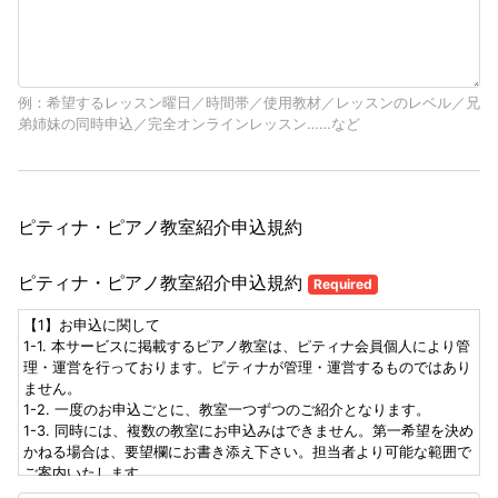
例：希望するレッスン曜日／時間帯／使用教材／レッスンのレベル／兄
弟姉妹の同時申込／完全オンラインレッスン……など
ピティナ・ピアノ教室紹介申込規約
ピティナ・ピアノ教室紹介申込規約
Required
【1】お申込に関して
1-1. 本サービスに掲載するピアノ教室は、ピティナ会員個人により管
理・運営を行っております。ピティナが管理・運営するものではあり
ません。
1-2. 一度のお申込ごとに、教室一つずつのご紹介となります。
1-3. 同時には、複数の教室にお申込みはできません。第一希望を決め
かねる場合は、要望欄にお書き添え下さい。担当者より可能な範囲で
ご案内いたします。
1-4. 各教室、レッスンの空状況の変化により、お申込がお受けできな