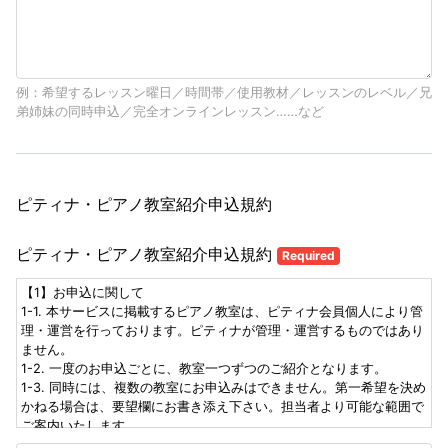
例：希望するレッスン曜日／時間帯／使用教材／レッスンのレベル／兄
弟姉妹の同時申込／完全オンラインレッスン……など
ピティナ・ピアノ教室紹介申込規約
ピティナ・ピアノ教室紹介申込規約
Required
【1】お申込に関して
1-1. 本サービスに掲載するピアノ教室は、ピティナ会員個人により管
理・運営を行っております。ピティナが管理・運営するものではあり
ません。
1-2. 一度のお申込ごとに、教室一つずつのご紹介となります。
1-3. 同時には、複数の教室にお申込みはできません。第一希望を決め
かねる場合は、要望欄にお書き添え下さい。担当者より可能な範囲で
ご案内いたします。
1-4. 各教室、レッスンの空状況の変化により、お申込がお受けできな