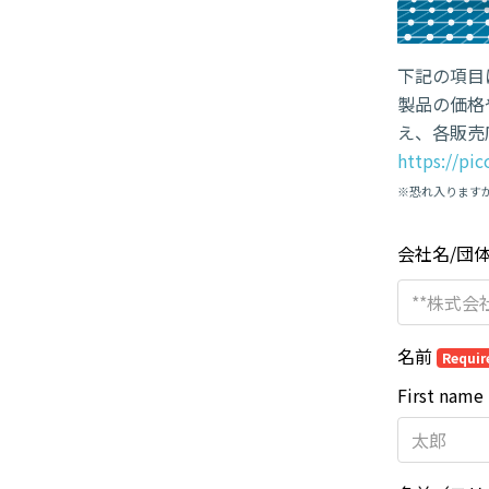
下記の項目
製品の価格
え、各販売
https://pi
※恐れ入ります
会社名/団
名前
Requir
First name