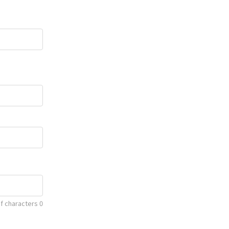
f characters
0