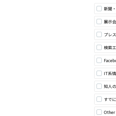
新聞
展示会
プレ
検索
Faceb
IT系
知人
すで
Other