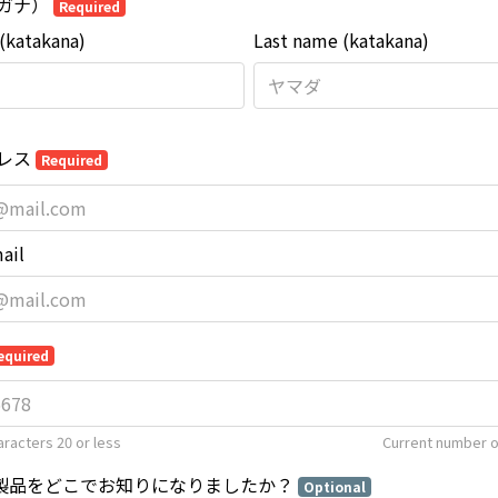
ガナ）
Required
 (katakana)
Last name (katakana)
レス
Required
ail
equired
racters 20 or less
Current number o
LA/製品をどこでお知りになりましたか？
Optional