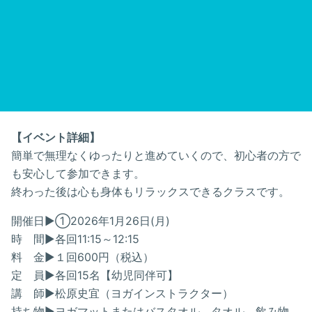
【イベント詳細】
簡単で無理なくゆったりと進めていくので、初心者の方で
も安心して参加できます。
終わった後は心も身体もリラックスできるクラスです。
開催日▶①2026年1月26日(月)
時 間▶各回11:15～12:15
料 金▶１回600円（税込）
定 員▶各回15名【幼児同伴可】
講 師▶松原史宜（ヨガインストラクター）
持ち物▶ヨガマットまたはバスタオル、タオル、飲み物