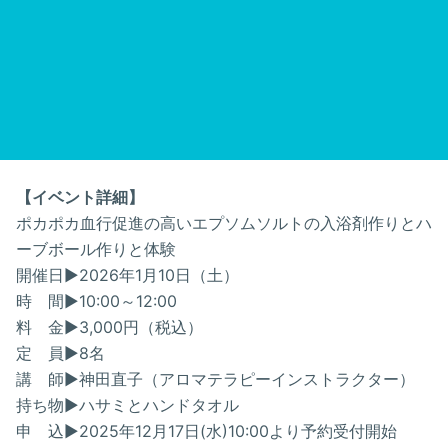
【イベント詳細】
ポカポカ血行促進の高いエプソムソルトの入浴剤作りとハ
ーブボール作りと体験
開催日▶2026年1月10日（土）
時 間▶10:00～12:00
料 金▶3,000円（税込）
定 員▶8名
講 師▶神田直子（アロマテラピーインストラクター）
持ち物▶ハサミとハンドタオル
申 込▶2025年12月17日(水)10:00より予約受付開始