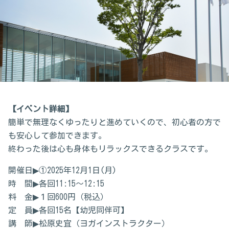
【イベント詳細】
簡単で無理なくゆったりと進めていくので、初心者の方で
も安心して参加できます。
終わった後は心も身体もリラックスできるクラスです。
開催日▶①2025年12月1日(月)
時 間▶各回11:15～12:15
料 金▶１回600円（税込）
定 員▶各回15名【幼児同伴可】
講 師▶松原史宜（ヨガインストラクター）