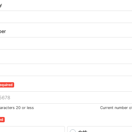
y
ber
equired
racters 20 or less
Current number o
ed