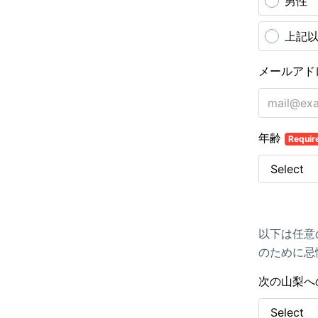
男性
上記
メールアド
年齢
Requir
以下は任意
のために忌
次の山梨へ