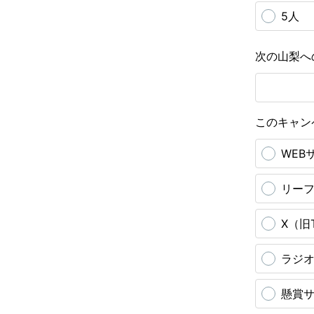
5人
次の山梨へ
このキャン
WEB
リー
X（旧T
ラジ
懸賞