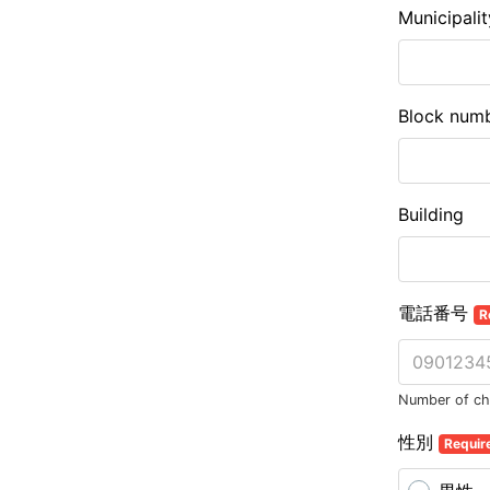
Municipalit
Block num
Building
電話番号
R
Number of cha
性別
Requir