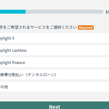
1
求をご希望されるサービスをご選択ください
Required
ylight X
ylight cashless
ylight finance
治療費分割払い（デンタルローン）
その他
Next