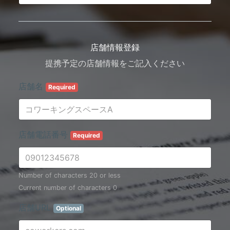
店舗情報登録
提携予定の店舗情報をご記入ください
店舗名
Required
店舗電話番号
Required
Number of characters 20 or less
Current number of characters
0
店舗URL
Optional