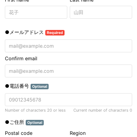
●メールアドレス
Required
Confirm email
●電話番号
Optional
Number of characters 20 or less
Current number of characters
0
●ご住所
Optional
Postal code
Region