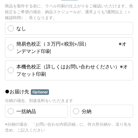
商品を製作する前に、ラベル印刷の仕上がりをご確認いただけます。色
校正をご希望の場合、納品スケジュールが、通常よりも1週間以上（＋
確認時間）、長くなります。
なし
簡易色校正（３万円<税別>/回） ※オ
ンデマンド印刷
本機色校正（詳しくはお問い合わせください）※オ
フセット印刷
●お届け先
Optional
分納の場合、別途送料をいただきます
一括納品
分納
※分納の場合、「お問い合わせ内容詳細」に、何カ所分納か、送り先を
含め、ご記入ください