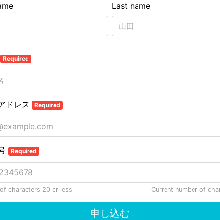
name
Last name
名
Required
アドレス
Required
号
Required
f characters 20 or less
Current number of cha
申し込む