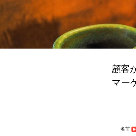
顧客が
マー
名前
R