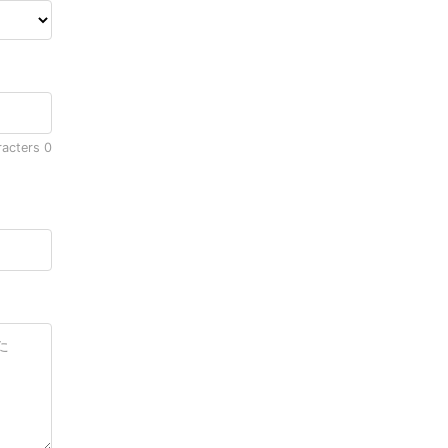
racters
0