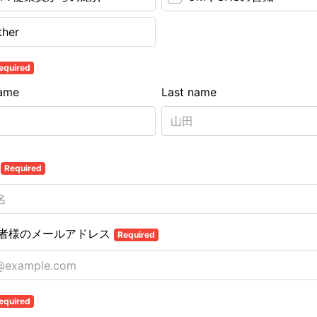
ther
equired
name
Last name
名
Required
者様のメールアドレス
Required
equired