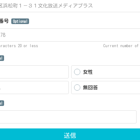
話番号
Optional
aracters 20 or less
Current number o
al
女性
他
無回答
al
送信