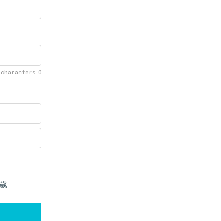
f characters
0
歳