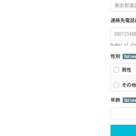
連絡先電
Number of ch
性別
Option
男性
その
年齢
Option