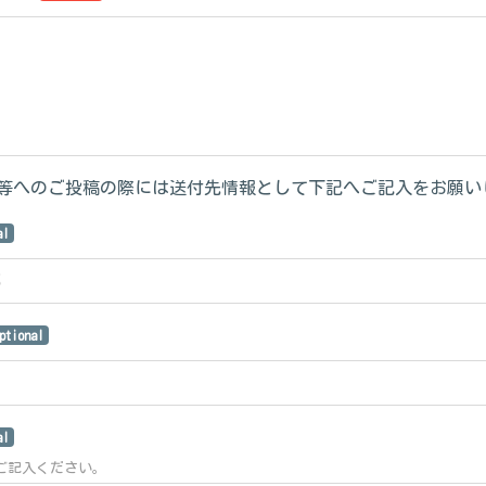
等へのご投稿の際には送付先情報として下記へご記入をお願い
al
ptional
al
ご記入ください。