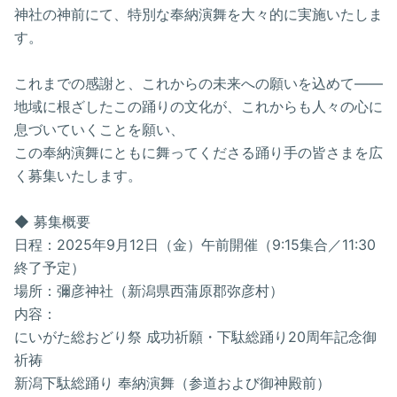
神社の神前にて、特別な奉納演舞を大々的に実施いたしま
す。
これまでの感謝と、これからの未来への願いを込めて――
地域に根ざしたこの踊りの文化が、これからも人々の心に
息づいていくことを願い、
この奉納演舞にともに舞ってくださる踊り手の皆さまを広
く募集いたします。
◆ 募集概要
日程：2025年9月12日（金）午前開催（9:15集合／11:30
終了予定）
場所：彌彦神社（新潟県西蒲原郡弥彦村）
内容：
にいがた総おどり祭 成功祈願・下駄総踊り20周年記念御
祈祷
新潟下駄総踊り 奉納演舞（参道および御神殿前）