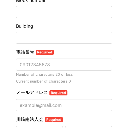
Block number
Building
電話番号
Required
Number of characters 20 or less
Current number of characters
0
メールアドレス
Required
川崎南法人会
Required