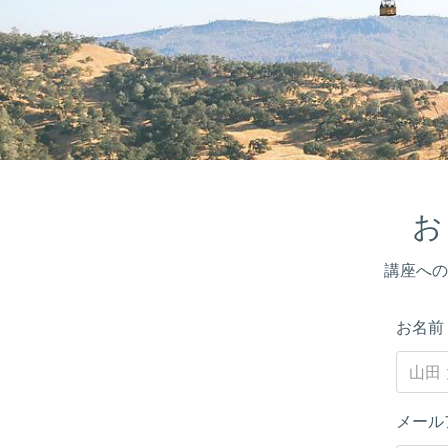
お
講座への
お名
メール