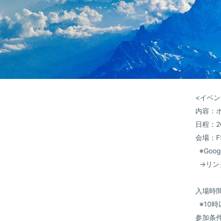
<イベン
内容：
日程：20
会場：F
※Goog
→リ
入場時間
※10時
参加条