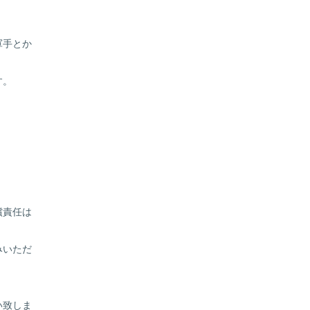
軍手とか
す。
償責任は
みいただ
い致しま