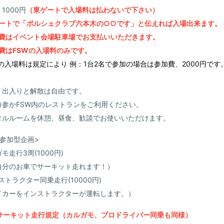
1000円
（東ゲートで入場料は払わないで下さい）
ートで「ポルシェクラブ六本木の○○です」と伝えれば入場出来ます。
費はイベント会場駐車場でお支払いいただきます。
費はFSWの入場料のみです。
Wの入場料は規定により 例：1台2名で参加の場合は参加費、2000円です
、出入りと解散は自由です。
持参かFSW内のレストランをご利用ください。
タルルームを休憩、昼食、歓談でお使いいただけます。
参加型企画>
ガモ走行3周(1000円)
分のお車でサーキット走れます！）
ンストラクター同乗走行(10000円)
カーをインストラクターが運転します。）
Wサーキット走行規定（カルガモ、プロドライバー同乗も同様）