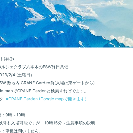
ト詳細>
ポルシェクラブ六本木のFSW終日共催
23/2/4 (土曜日）
SW 敷地内 CRANE Garden前(入場は東ゲートから)
le mapでCRANE Gardenと検索すればでます。
ンク
※CRANE Garden (Google mapで開きます）
：9時～10時
以降も入場可能ですが、10時15分～注意事項の説明
件：車種は問いません。