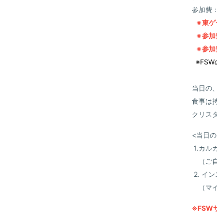
参加費：
※東ゲ
※参加
※参加
※
FS
当日の
食事は
クリス
<当日の
1.カル
（ご自
2. イ
（マイ
※FS