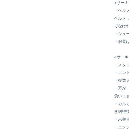
<サー
・ヘル
ヘルメ
でなけ
・シュ
・服装
<サー
・スタ
・エン
（複数
・万が
負いま
・カル
き納得
・未整
・エン