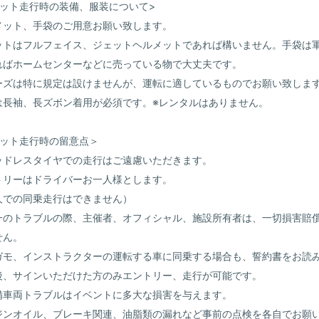
キット走行時の装備、服装について>
メット、手袋のご用意お願い致します。
ットはフルフェイス、ジェットヘルメットであれば構いません。手袋は
ればホームセンターなどに売っている物で大丈夫です。
ーズは特に規定は設けませんが、運転に適しているものでお願い致しま
は長袖、長ズボン着用が必須です。※レンタルはありません。
キット走行時の留意点＞
ッドレスタイヤでの走行はご遠慮いただきます。
トリーはドライバーお一人様とします。
人での同乗走行はできません）
一のトラブルの際、主催者、オフィシャル、施設所有者は、一切損害賠
せん。
ガモ、インストラクターの運転する車に同乗する場合も、誓約書をお読
後、サインいただけた方のみエントリー、走行が可能です。
備車両トラブルはイベントに多大な損害を与えます。
ジンオイル、ブレーキ関連、油脂類の漏れなど事前の点検を各自でお願