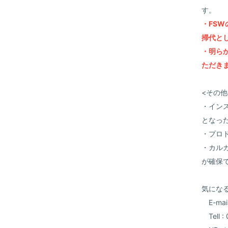
す。
・FSW
掃代と
・明ら
ただき
<その他
・イン
となっ
・プロ
・カル
が確保
気にな
E-mail 
Tell :