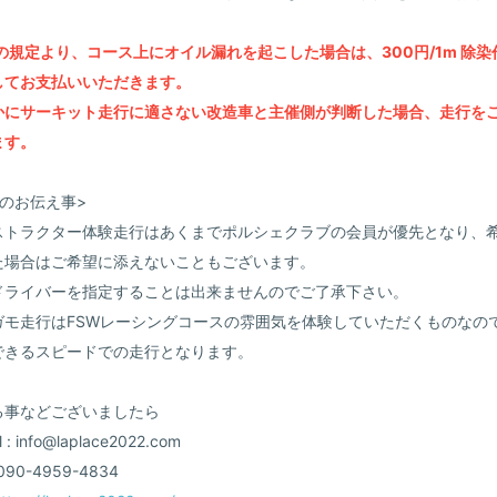
の規定より、コース上にオイル漏れを起こした場合は、300円/1m 除染
してお支払いいただきます。
かにサーキット走行に適さない改造車と主催側が判断した場合、走行を
ます。
のお伝え事>
ストラクター体験走行はあくまでポルシェクラブの会員が優先となり、
た場合はご希望に添えないこともございます。
ドライバーを指定することは出来ませんのでご了承下さい。
ガモ走行はFSWレーシングコースの雰囲気を体験していただくものなの
できるスピードでの走行となります。
る事などございましたら
: info@laplace2022.com
 090-4959-4834