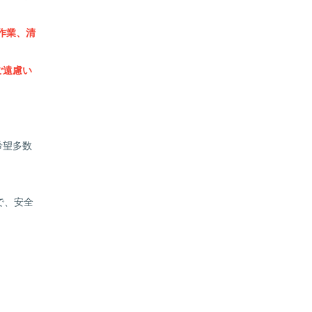
作業、清
ご遠慮い
希望多数
で、安全