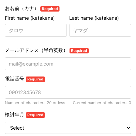
お名前（カナ）
Required
First name (katakana)
Last name (katakana)
メールアドレス（半角英数）
Required
電話番号
Required
Number of characters 20 or less
Current number of characters
0
検討年月
Required